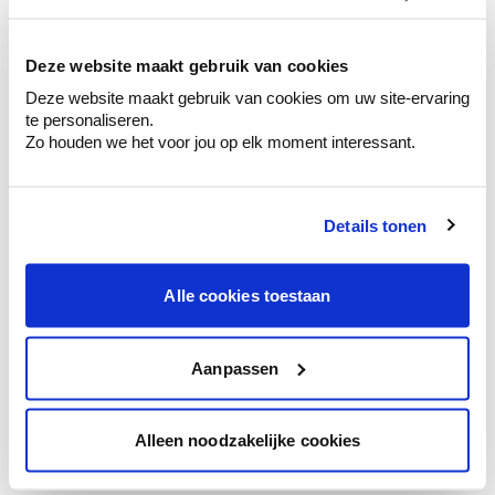
kleurenselectie.
Bekijk er de bijhorende tinten om je kleur
te verfijnen.
Deze website maakt gebruik van cookies
Deze website maakt gebruik van cookies om uw site-ervaring
Krijg persoonlijk advies om kleuren te
te personaliseren.
combineren.
Zo houden we het voor jou op elk moment interessant.
Details tonen
Kleuradvies aan huis
Ga samen met de kleuradviseur door je
Alle cookies toestaan
ruimtes.
Krijg kleuradvies op basis van de lichtinval
en je meubels.
Aanpassen
Krijg ineens een technologische check-up
van je muren.
Alleen noodzakelijke cookies