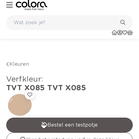
Kleur- en verfadvies aan huis en in de winkel
Kleuren
verfkleur
:
TVT X085
TVT X085
Bestel een testpotje