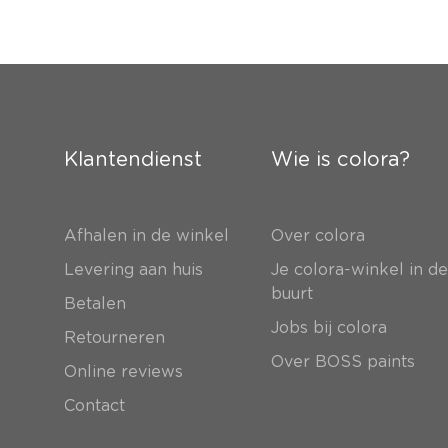
Klantendienst
Wie is colora?
Afhalen in de winkel
Over colora
Levering aan huis
Je colora-winkel in d
buurt
Betalen
Jobs bij colora
Retourneren
Over BOSS paints
Online reviews
Contact