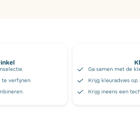
winkel
K
nselectie.
Ga samen met de kleu
te verfijnen.
Krijg kleuradvies op 
ombineren.
Krijg ineens een tec