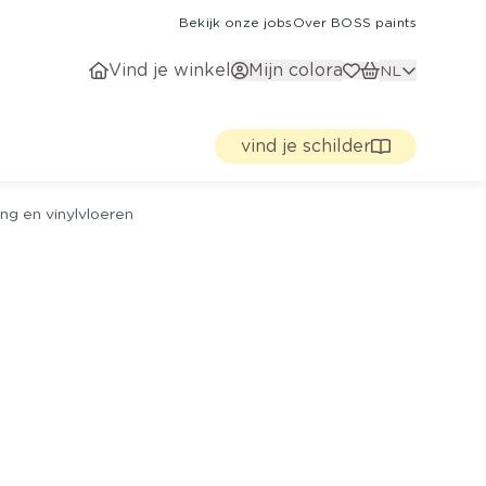
Bekijk onze jobs
Over BOSS paints
Vind je winkel
Mijn colora
NL
vind je schilder
ng en vinylvloeren