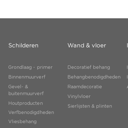
Schilderen
Wand & vloer
Grondlaag - primer
Decoratief behang
e
Binnenmuurverf
Behangbenodigdheden
Gevel- &
Raamdecoratie
buitenmuurverf
Vinylvloer
Houtproducten
Sierlijsten & plinten
Verfbenodigdheden
Vliesbehang