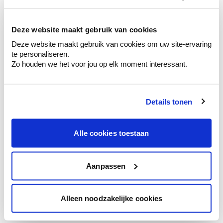
kleurenselectie.
Bekijk er de bijhorende tinten om je kleur
te verfijnen.
Deze website maakt gebruik van cookies
Deze website maakt gebruik van cookies om uw site-ervaring
Krijg persoonlijk advies om kleuren te
te personaliseren.
combineren.
Zo houden we het voor jou op elk moment interessant.
Details tonen
Kleuradvies aan huis
Ga samen met de kleuradviseur door je
Alle cookies toestaan
ruimtes.
Krijg kleuradvies op basis van de lichtinval
en je meubels.
Aanpassen
Krijg ineens een technologische check-up
van je muren.
Alleen noodzakelijke cookies