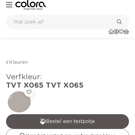
Kleur- en verfadvies aan huis en in de winkel
Kleuren
verfkleur
:
TVT X065
TVT X065
Bestel een testpotje