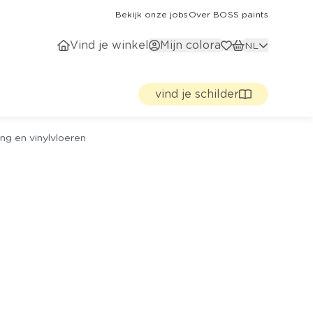
Bekijk onze jobs
Over BOSS paints
Vind je winkel
Mijn colora
NL
vind je schilder
ng en vinylvloeren