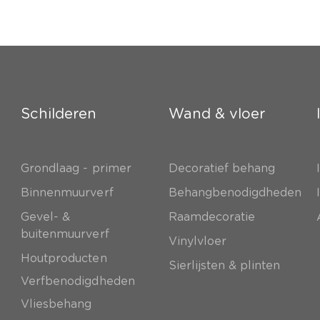
Schilderen
Wand & vloer
Grondlaag - primer
Decoratief behang
e
Binnenmuurverf
Behangbenodigdheden
Gevel- &
Raamdecoratie
buitenmuurverf
Vinylvloer
Houtproducten
Sierlijsten & plinten
Verfbenodigdheden
Vliesbehang