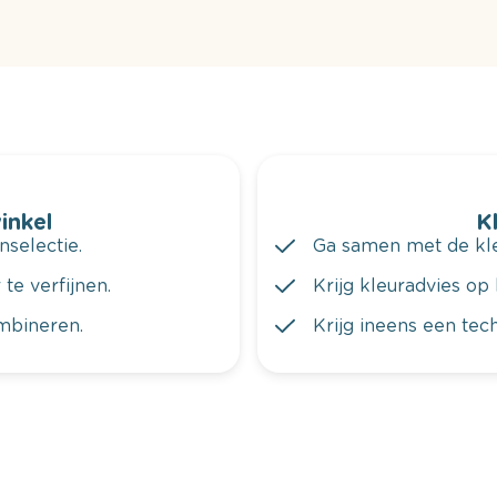
winkel
K
nselectie.
Ga samen met de kleu
te verfijnen.
Krijg kleuradvies op 
ombineren.
Krijg ineens een tec