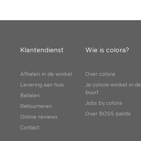
Klantendienst
Wie is colora?
Afhalen in de winkel
Over colora
Levering aan huis
Je colora-winkel in d
buurt
Betalen
Jobs bij colora
Retourneren
Over BOSS paints
Online reviews
Contact