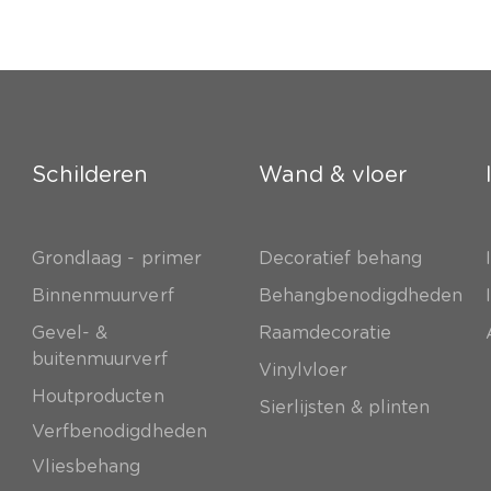
Schilderen
Wand & vloer
Grondlaag - primer
Decoratief behang
e
Binnenmuurverf
Behangbenodigdheden
Gevel- &
Raamdecoratie
buitenmuurverf
Vinylvloer
Houtproducten
Sierlijsten & plinten
Verfbenodigdheden
Vliesbehang