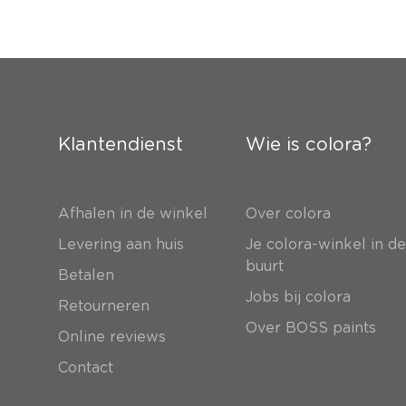
Klantendienst
Wie is colora?
Afhalen in de winkel
Over colora
Levering aan huis
Je colora-winkel in d
buurt
Betalen
Jobs bij colora
Retourneren
Over BOSS paints
Online reviews
Contact