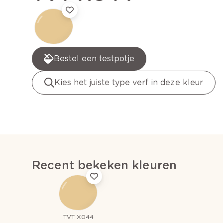
Bestel een testpotje
Kies het juiste type verf in deze kleur
Recent bekeken kleuren
TVT X044