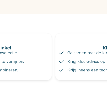
winkel
K
nselectie.
Ga samen met de kleu
te verfijnen.
Krijg kleuradvies op 
ombineren.
Krijg ineens een tec