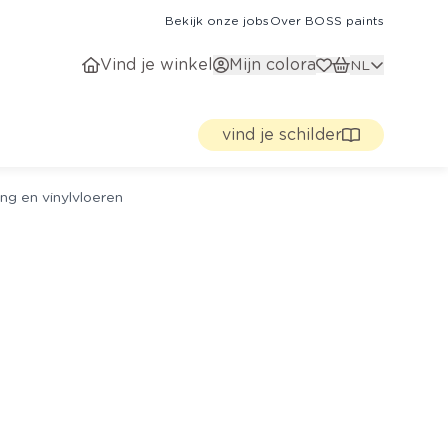
Bekijk onze jobs
Over BOSS paints
Vind je winkel
Mijn colora
NL
vind je schilder
ng en vinylvloeren