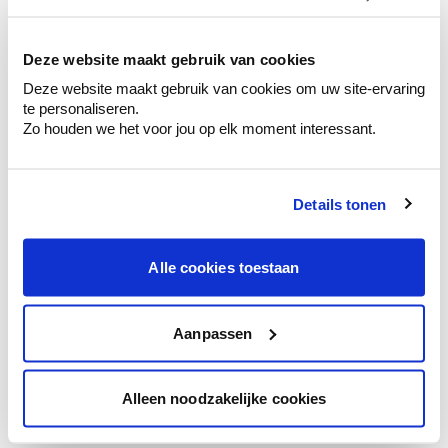
kleurenselectie.
Bekijk er de bijhorende tinten om je kleur
te verfijnen.
Deze website maakt gebruik van cookies
Deze website maakt gebruik van cookies om uw site-ervaring
Krijg persoonlijk advies om kleuren te
te personaliseren.
combineren.
Zo houden we het voor jou op elk moment interessant.
Details tonen
Kleuradvies aan huis
Ga samen met de kleuradviseur door je
Alle cookies toestaan
ruimtes.
Krijg kleuradvies op basis van de lichtinval
en je meubels.
Aanpassen
Krijg ineens een technologische check-up
van je muren.
Alleen noodzakelijke cookies