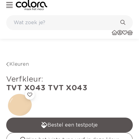
Kleur- en verfadvies aan huis en in de winkel
Kleuren
verfkleur
:
TVT X043
TVT X043
Bestel een testpotje