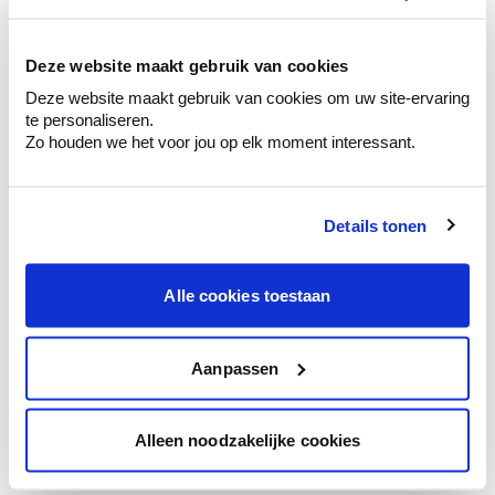
kleurenselectie.
Bekijk er de bijhorende tinten om je kleur
te verfijnen.
Deze website maakt gebruik van cookies
Deze website maakt gebruik van cookies om uw site-ervaring
Krijg persoonlijk advies om kleuren te
te personaliseren.
combineren.
Zo houden we het voor jou op elk moment interessant.
Details tonen
Kleuradvies aan huis
Ga samen met de kleuradviseur door je
Alle cookies toestaan
ruimtes.
Krijg kleuradvies op basis van de lichtinval
en je meubels.
Aanpassen
Krijg ineens een technologische check-up
van je muren.
Alleen noodzakelijke cookies