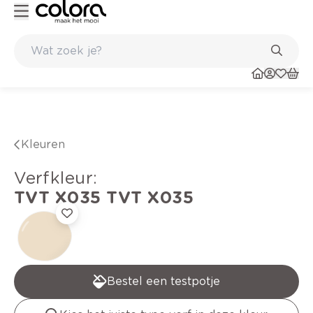
Kleur- en verfadvies aan huis en in de winkel
Kleuren
verfkleur
:
TVT X035
TVT X035
Bestel een testpotje