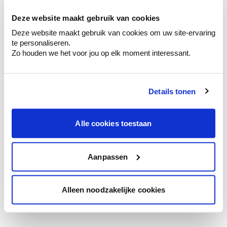
te verfijnen.
Deze website maakt gebruik van cookies
Krijg persoonlijk advies om kleuren te
Deze website maakt gebruik van cookies om uw site-ervaring
combineren.
te personaliseren.
Zo houden we het voor jou op elk moment interessant.
Details tonen
Kleuradvies aan huis
Ga samen met de kleuradviseur door je
ruimtes.
Alle cookies toestaan
Krijg kleuradvies op basis van de lichtinval
en je meubels.
Aanpassen
Krijg ineens een technologische check-up
van je muren.
Alleen noodzakelijke cookies