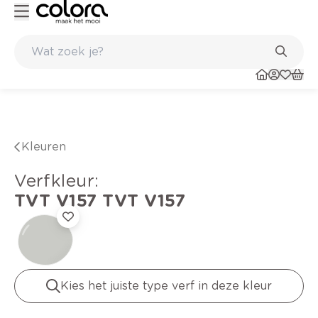
n huis en in de winkel
Belgische kwaliteitsverf van BOSS paints
Kleuren
verfkleur
:
TVT V157
TVT V157
Kies het juiste type verf in deze kleur