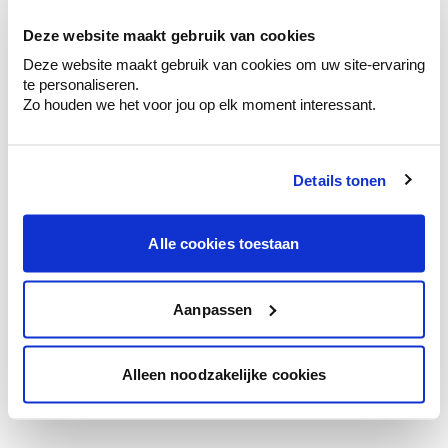
te verfijnen.
Deze website maakt gebruik van cookies
Krijg persoonlijk advies om kleuren te
Deze website maakt gebruik van cookies om uw site-ervaring
combineren.
te personaliseren.
Zo houden we het voor jou op elk moment interessant.
Details tonen
Kleuradvies aan huis
Ga samen met de kleuradviseur door je
ruimtes.
Alle cookies toestaan
Krijg kleuradvies op basis van de lichtinval
en je meubels.
Aanpassen
Krijg ineens een technologische check-up
van je muren.
Alleen noodzakelijke cookies