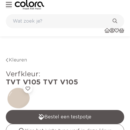
Kleur- en verfadvies aan huis en in de winkel
Kleuren
verfkleur
:
TVT V105
TVT V105
Bestel een testpotje