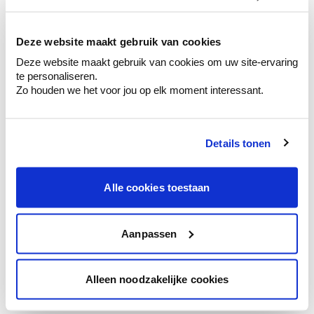
kleurenselectie.
Bekijk er de bijhorende tinten om je kleur
te verfijnen.
Deze website maakt gebruik van cookies
Deze website maakt gebruik van cookies om uw site-ervaring
Krijg persoonlijk advies om kleuren te
te personaliseren.
combineren.
Zo houden we het voor jou op elk moment interessant.
Details tonen
Kleuradvies aan huis
Ga samen met de kleuradviseur door je
Alle cookies toestaan
ruimtes.
Krijg kleuradvies op basis van de lichtinval
en je meubels.
Aanpassen
Krijg ineens een technologische check-up
van je muren.
Alleen noodzakelijke cookies