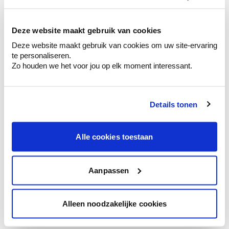
kleurenselectie.
Bekijk er de bijhorende tinten om je kleur
te verfijnen.
Deze website maakt gebruik van cookies
Deze website maakt gebruik van cookies om uw site-ervaring
Krijg persoonlijk advies om kleuren te
te personaliseren.
combineren.
Zo houden we het voor jou op elk moment interessant.
Details tonen
Kleuradvies aan huis
Ga samen met de kleuradviseur door je
Alle cookies toestaan
ruimtes.
Krijg kleuradvies op basis van de lichtinval
en je meubels.
Aanpassen
Krijg ineens een technologische check-up
van je muren.
Alleen noodzakelijke cookies