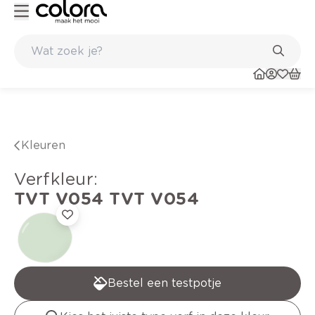
Kleur- en verfadvies aan huis en in de winkel
Kleuren
verfkleur
:
TVT V054
TVT V054
Bestel een testpotje