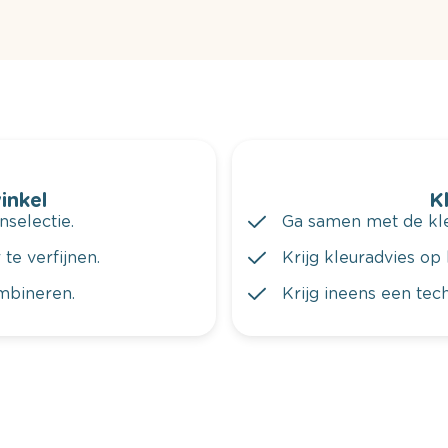
winkel
K
nselectie.
Ga samen met de kleu
te verfijnen.
Krijg kleuradvies op 
ombineren.
Krijg ineens een tec