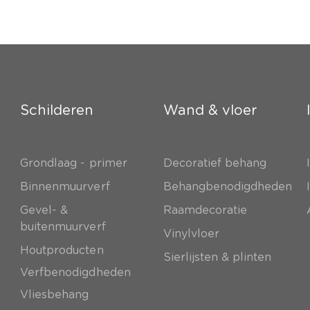
Schilderen
Wand & vloer
Grondlaag - primer
Decoratief behang
e
Binnenmuurverf
Behangbenodigdheden
Gevel- &
Raamdecoratie
buitenmuurverf
Vinylvloer
Houtproducten
Sierlijsten & plinten
Verfbenodigdheden
Vliesbehang