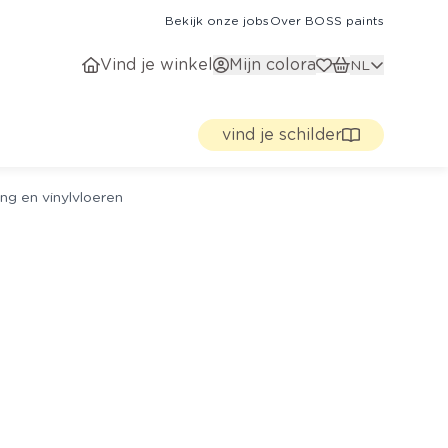
Bekijk onze jobs
Over BOSS paints
Vind je winkel
Mijn colora
NL
vind je schilder
ng en vinylvloeren