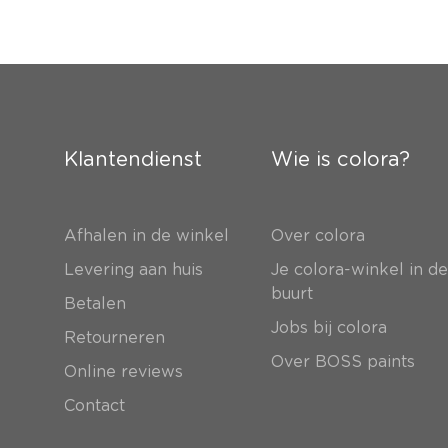
Klantendienst
Wie is colora?
Afhalen in de winkel
Over colora
Levering aan huis
Je colora-winkel in d
buurt
Betalen
Jobs bij colora
Retourneren
Over BOSS paints
Online reviews
Contact