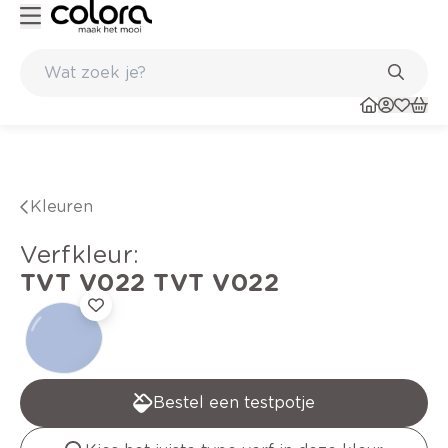
Kleur- en verfadvies aan huis en in de winkel
Kleuren
verfkleur
:
TVT V022
TVT V022
Bestel een testpotje