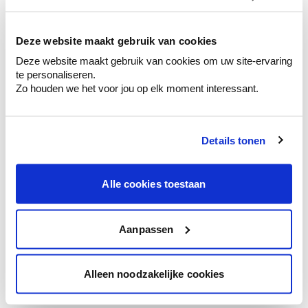
kleurenselectie.
Bekijk er de bijhorende tinten om je kleur
te verfijnen.
Deze website maakt gebruik van cookies
Deze website maakt gebruik van cookies om uw site-ervaring
Krijg persoonlijk advies om kleuren te
te personaliseren.
combineren.
Zo houden we het voor jou op elk moment interessant.
Details tonen
Kleuradvies aan huis
Ga samen met de kleuradviseur door je
Alle cookies toestaan
ruimtes.
Krijg kleuradvies op basis van de lichtinval
en je meubels.
Aanpassen
Krijg ineens een technologische check-up
van je muren.
Alleen noodzakelijke cookies