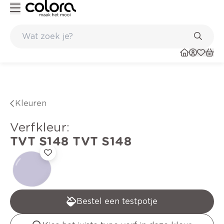
Belgische kwaliteitsverf van BOSS paints
Kleuren
verfkleur
:
TVT S148
TVT S148
Bestel een testpotje