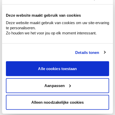
kleurenselectie.
Bekijk er de bijhorende tinten om je kleur
te verfijnen.
Deze website maakt gebruik van cookies
Deze website maakt gebruik van cookies om uw site-ervaring
Krijg persoonlijk advies om kleuren te
te personaliseren.
combineren.
Zo houden we het voor jou op elk moment interessant.
Details tonen
Kleuradvies aan huis
Ga samen met de kleuradviseur door je
Alle cookies toestaan
ruimtes.
Krijg kleuradvies op basis van de lichtinval
en je meubels.
Aanpassen
Krijg ineens een technologische check-up
van je muren.
Alleen noodzakelijke cookies