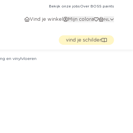
Bekijk onze jobs
Over BOSS paints
Vind je winkel
Mijn colora
NL
vind je schilder
ng en vinylvloeren