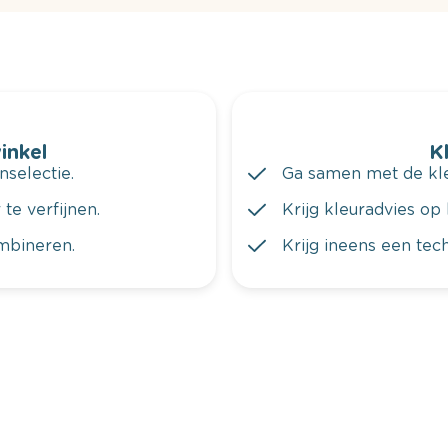
winkel
K
nselectie.
Ga samen met de kleu
te verfijnen.
Krijg kleuradvies op 
ombineren.
Krijg ineens een tec