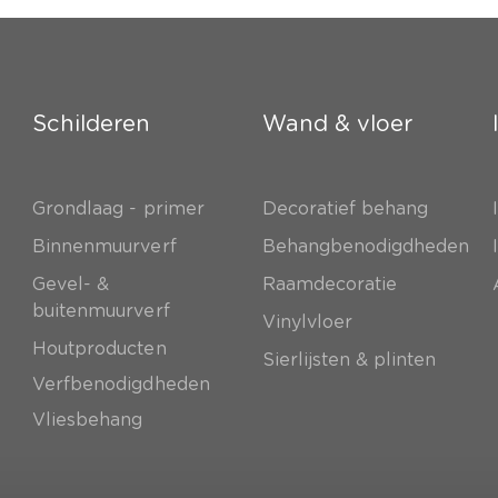
Schilderen
Wand & vloer
Grondlaag - primer
Decoratief behang
e
Binnenmuurverf
Behangbenodigdheden
Gevel- &
Raamdecoratie
buitenmuurverf
Vinylvloer
Houtproducten
Sierlijsten & plinten
Verfbenodigdheden
Vliesbehang