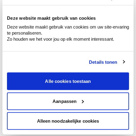
kleurenselectie.
Bekijk er de bijhorende tinten om je kleur
te verfijnen.
Deze website maakt gebruik van cookies
Deze website maakt gebruik van cookies om uw site-ervaring
Krijg persoonlijk advies om kleuren te
te personaliseren.
combineren.
Zo houden we het voor jou op elk moment interessant.
Details tonen
Kleuradvies aan huis
Ga samen met de kleuradviseur door je
Alle cookies toestaan
ruimtes.
Krijg kleuradvies op basis van de lichtinval
en je meubels.
Aanpassen
Krijg ineens een technologische check-up
van je muren.
Alleen noodzakelijke cookies