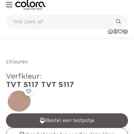
Kleur- en verfadvies aan huis en in de winkel
Kleuren
verfkleur
:
TVT S117
TVT S117
Bestel een testpotje