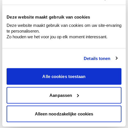
kleurenselectie.
Bekijk er de bijhorende tinten om je kleur
te verfijnen.
Deze website maakt gebruik van cookies
Deze website maakt gebruik van cookies om uw site-ervaring
Krijg persoonlijk advies om kleuren te
te personaliseren.
combineren.
Zo houden we het voor jou op elk moment interessant.
Details tonen
Kleuradvies aan huis
Ga samen met de kleuradviseur door je
Alle cookies toestaan
ruimtes.
Krijg kleuradvies op basis van de lichtinval
en je meubels.
Aanpassen
Krijg ineens een technologische check-up
van je muren.
Alleen noodzakelijke cookies