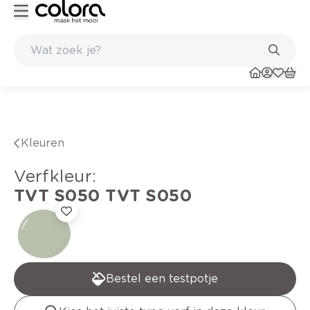
Kleur- en verfadvies aan huis en in de winkel
Kleuren
verfkleur
:
TVT S050
TVT S050
Bestel een testpotje