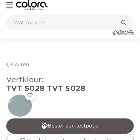
Kleur- en verfadvies aan huis en in de winkel
Kleuren
verfkleur
:
TVT S028
TVT S028
Bestel een testpotje