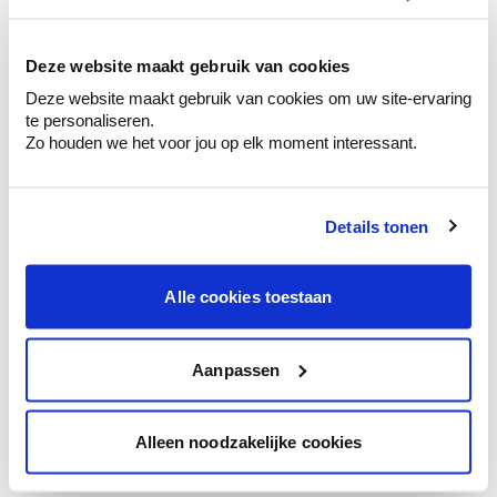
kleurenselectie.
Bekijk er de bijhorende tinten om je kleur
te verfijnen.
Deze website maakt gebruik van cookies
Deze website maakt gebruik van cookies om uw site-ervaring
Krijg persoonlijk advies om kleuren te
te personaliseren.
combineren.
Zo houden we het voor jou op elk moment interessant.
Details tonen
Kleuradvies aan huis
Ga samen met de kleuradviseur door je
Alle cookies toestaan
ruimtes.
Krijg kleuradvies op basis van de lichtinval
en je meubels.
Aanpassen
Krijg ineens een technologische check-up
van je muren.
Alleen noodzakelijke cookies