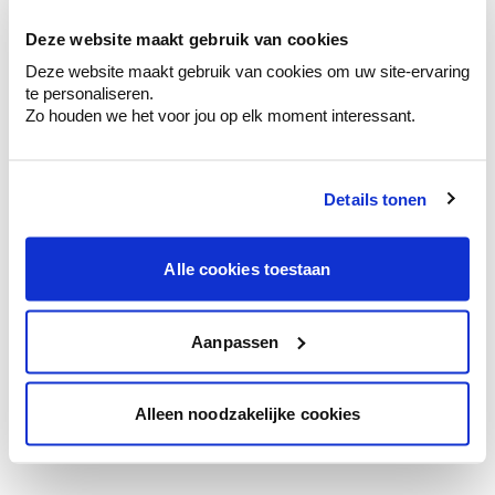
te verfijnen.
Deze website maakt gebruik van cookies
Krijg persoonlijk advies om kleuren te
Deze website maakt gebruik van cookies om uw site-ervaring
combineren.
te personaliseren.
Zo houden we het voor jou op elk moment interessant.
Details tonen
Kleuradvies aan huis
Ga samen met de kleuradviseur door je
ruimtes.
Alle cookies toestaan
Krijg kleuradvies op basis van de lichtinval
en je meubels.
Aanpassen
Krijg ineens een technologische check-up
van je muren.
Alleen noodzakelijke cookies