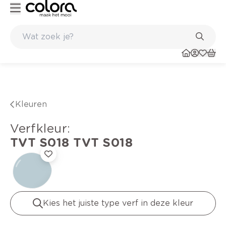
es aan huis en in de winkel
Belgische kwaliteitsverf van BOSS pain
Kleuren
verfkleur
:
TVT S018
TVT S018
Kies het juiste type verf in deze kleur