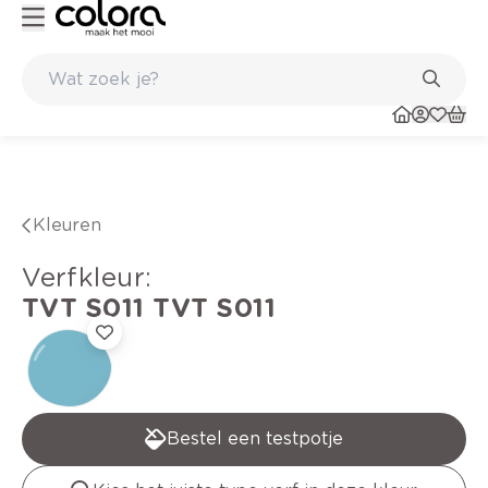
Kleur- en verfadvies aan huis en in de winkel
Kleuren
verfkleur
:
TVT S011
TVT S011
Bestel een testpotje