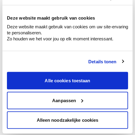
kleurenselectie.
Bekijk er de bijhorende tinten om je kleur
te verfijnen.
Deze website maakt gebruik van cookies
Deze website maakt gebruik van cookies om uw site-ervaring
Krijg persoonlijk advies om kleuren te
te personaliseren.
combineren.
Zo houden we het voor jou op elk moment interessant.
Details tonen
Kleuradvies aan huis
Ga samen met de kleuradviseur door je
Alle cookies toestaan
ruimtes.
Krijg kleuradvies op basis van de lichtinval
en je meubels.
Aanpassen
Krijg ineens een technologische check-up
van je muren.
Alleen noodzakelijke cookies