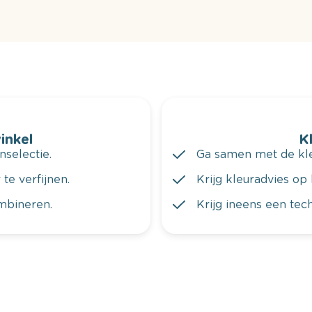
winkel
K
nselectie.
Ga samen met de kleu
te verfijnen.
Krijg kleuradvies op 
ombineren.
Krijg ineens een tec