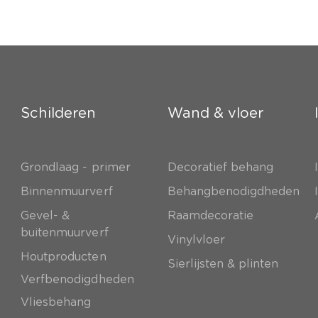
Schilderen
Wand & vloer
Grondlaag - primer
Decoratief behang
e
Binnenmuurverf
Behangbenodigdheden
Gevel- &
Raamdecoratie
buitenmuurverf
Vinylvloer
Houtproducten
Sierlijsten & plinten
Verfbenodigdheden
Vliesbehang