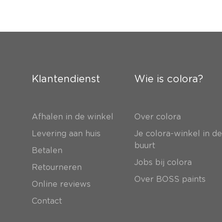
Klantendienst
Wie is colora?
Afhalen in de winkel
Over colora
Levering aan huis
Je colora-winkel in d
buurt
Betalen
Jobs bij colora
Retourneren
Over BOSS paints
Online reviews
Contact