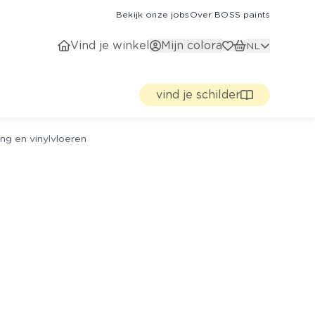
Bekijk onze jobs
Over BOSS paints
Vind je winkel
Mijn colora
NL
vind je schilder
ng en vinylvloeren