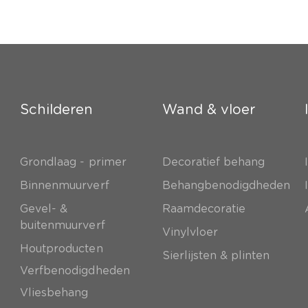
Schilderen
Wand & vloer
Grondlaag - primer
Decoratief behang
e
Binnenmuurverf
Behangbenodigdheden
Gevel- &
Raamdecoratie
buitenmuurverf
Vinylvloer
Houtproducten
Sierlijsten & plinten
Verfbenodigdheden
Vliesbehang