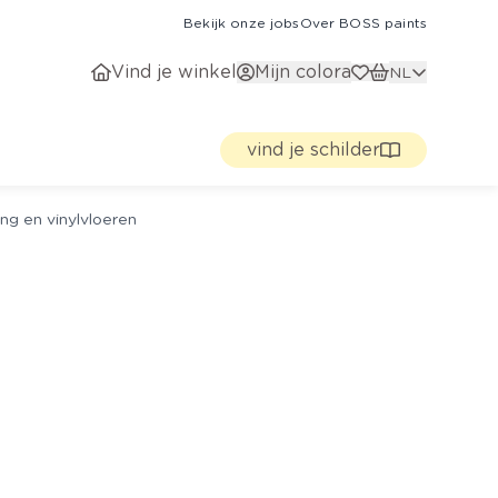
Bekijk onze jobs
Over BOSS paints
Vind je winkel
Mijn colora
NL
vind je schilder
ng en vinylvloeren