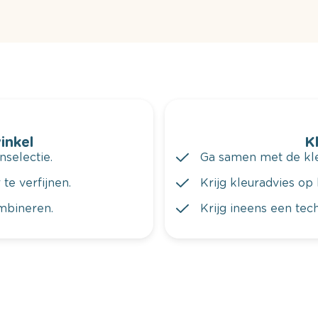
winkel
K
nselectie.
Ga samen met de kleu
te verfijnen.
Krijg kleuradvies op 
ombineren.
Krijg ineens een tec