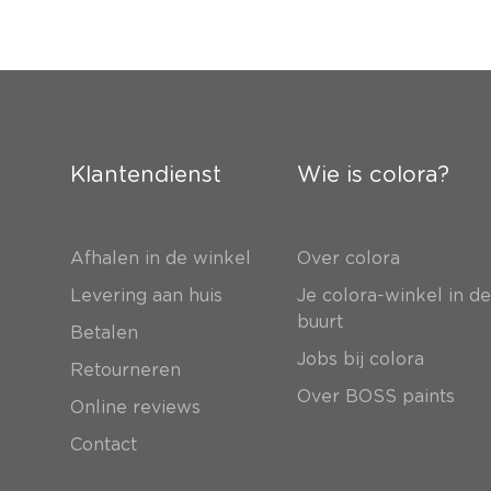
Klantendienst
Wie is colora?
Afhalen in de winkel
Over colora
Levering aan huis
Je colora-winkel in d
buurt
Betalen
Jobs bij colora
Retourneren
Over BOSS paints
Online reviews
Contact