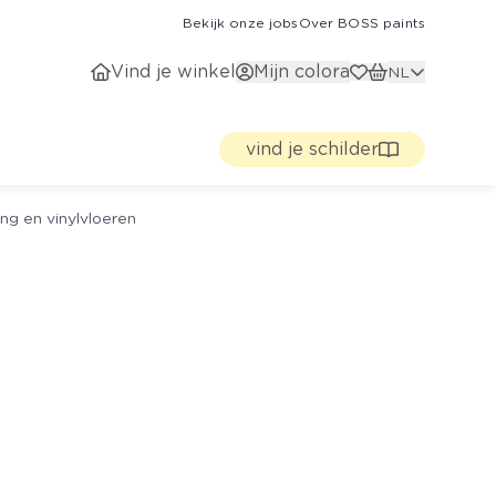
Bekijk onze jobs
Over BOSS paints
Vind je winkel
Mijn colora
NL
vind je schilder
ng en vinylvloeren