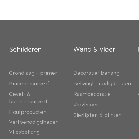
Schilderen
Wand & vloer
Grondlaag - primer
Decoratief behang
e
Binnenmuurverf
Behangbenodigdheden
Gevel- &
Raamdecoratie
buitenmuurverf
Vinylvloer
Houtproducten
Sierlijsten & plinten
Verfbenodigdheden
Vliesbehang