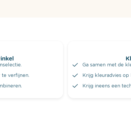
winkel
K
nselectie.
Ga samen met de kleu
te verfijnen.
Krijg kleuradvies op 
ombineren.
Krijg ineens een tec