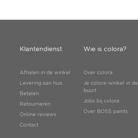
Klantendienst
Wie is colora?
Afhalen in de winkel
Over colora
Levering aan huis
Je colora-winkel in d
buurt
Betalen
Jobs bij colora
Retourneren
Over BOSS paints
Online reviews
Contact