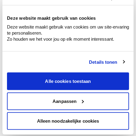
kleurenselectie.
Bekijk er de bijhorende tinten om je kleur
te verfijnen.
Deze website maakt gebruik van cookies
Deze website maakt gebruik van cookies om uw site-ervaring
Krijg persoonlijk advies om kleuren te
te personaliseren.
combineren.
Zo houden we het voor jou op elk moment interessant.
Details tonen
Kleuradvies aan huis
Ga samen met de kleuradviseur door je
Alle cookies toestaan
ruimtes.
Krijg kleuradvies op basis van de lichtinval
en je meubels.
Aanpassen
Krijg ineens een technologische check-up
van je muren.
Alleen noodzakelijke cookies