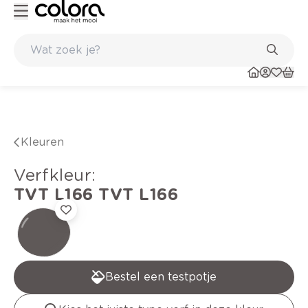
Kleur- en verfadvies aan huis en in de winkel
Belgische kwalitei
Kleuren
verfkleur
:
TVT L166
TVT L166
Bestel een testpotje