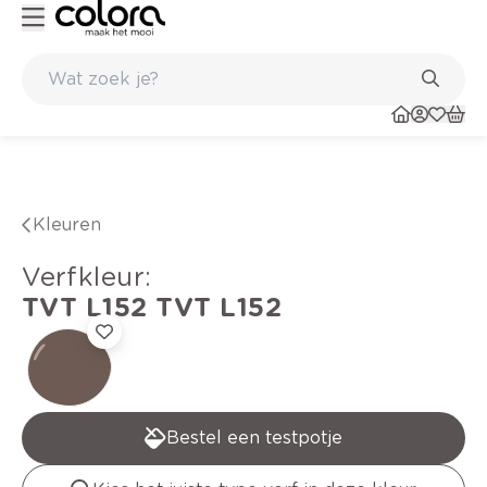
Kleur- en verfadvies aan huis en in de winkel
Kleuren
verfkleur
:
TVT L152
TVT L152
Bestel een testpotje