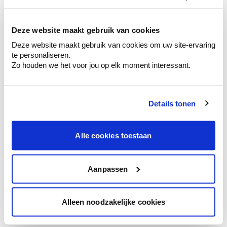
kleurenselectie.
Bekijk er de bijhorende tinten om je kleur
te verfijnen.
Deze website maakt gebruik van cookies
Deze website maakt gebruik van cookies om uw site-ervaring
Krijg persoonlijk advies om kleuren te
te personaliseren.
combineren.
Zo houden we het voor jou op elk moment interessant.
Details tonen
Kleuradvies aan huis
Ga samen met de kleuradviseur door je
Alle cookies toestaan
ruimtes.
Krijg kleuradvies op basis van de lichtinval
en je meubels.
Aanpassen
Krijg ineens een technologische check-up
van je muren.
Alleen noodzakelijke cookies