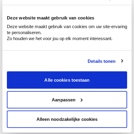
kleurenselectie.
Bekijk er de bijhorende tinten om je kleur
te verfijnen.
Deze website maakt gebruik van cookies
Deze website maakt gebruik van cookies om uw site-ervaring
Krijg persoonlijk advies om kleuren te
te personaliseren.
combineren.
Zo houden we het voor jou op elk moment interessant.
Details tonen
Kleuradvies aan huis
Ga samen met de kleuradviseur door je
Alle cookies toestaan
ruimtes.
Krijg kleuradvies op basis van de lichtinval
en je meubels.
Aanpassen
Krijg ineens een technologische check-up
van je muren.
Alleen noodzakelijke cookies