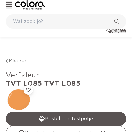
Kleur- en verfadvies aan huis en in de winkel
Kleuren
verfkleur
:
TVT L085
TVT L085
Bestel een testpotje