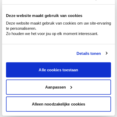
kleurenselectie.
Bekijk er de bijhorende tinten om je kleur
te verfijnen.
Deze website maakt gebruik van cookies
Deze website maakt gebruik van cookies om uw site-ervaring
Krijg persoonlijk advies om kleuren te
te personaliseren.
combineren.
Zo houden we het voor jou op elk moment interessant.
Details tonen
Kleuradvies aan huis
Ga samen met de kleuradviseur door je
Alle cookies toestaan
ruimtes.
Krijg kleuradvies op basis van de lichtinval
en je meubels.
Aanpassen
Krijg ineens een technologische check-up
van je muren.
Alleen noodzakelijke cookies