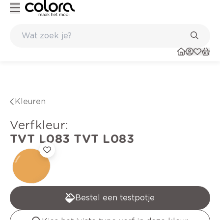
Kleur- en verfadvies aan huis en in de winkel
Kleuren
verfkleur
:
TVT L083
TVT L083
Bestel een testpotje