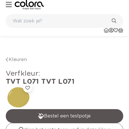
Kleur- en verfadvies aan huis en in de winkel
Kleuren
verfkleur
:
TVT L071
TVT L071
Bestel een testpotje