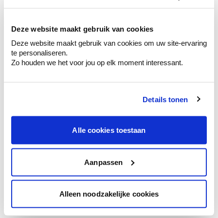
kleurenselectie.
Bekijk er de bijhorende tinten om je kleur
te verfijnen.
Deze website maakt gebruik van cookies
Deze website maakt gebruik van cookies om uw site-ervaring
Krijg persoonlijk advies om kleuren te
te personaliseren.
combineren.
Zo houden we het voor jou op elk moment interessant.
Details tonen
Kleuradvies aan huis
Ga samen met de kleuradviseur door je
Alle cookies toestaan
ruimtes.
Krijg kleuradvies op basis van de lichtinval
en je meubels.
Aanpassen
Krijg ineens een technologische check-up
van je muren.
Alleen noodzakelijke cookies