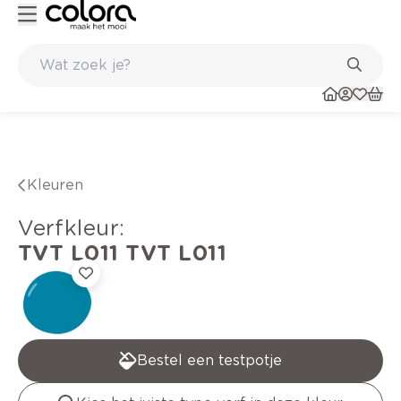
Kleur- en verfadvies aan huis en in de winkel
Kleuren
verfkleur
:
TVT L011
TVT L011
Bestel een testpotje