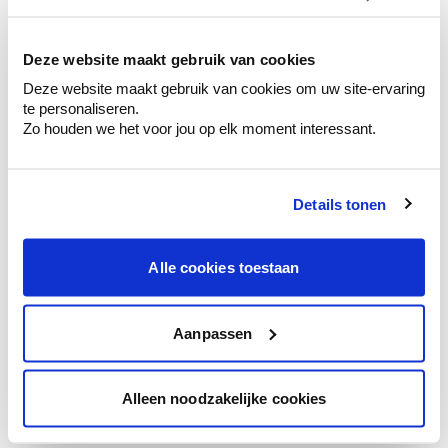
kleurenselectie.
Bekijk er de bijhorende tinten om je kleur
te verfijnen.
Deze website maakt gebruik van cookies
Deze website maakt gebruik van cookies om uw site-ervaring
Krijg persoonlijk advies om kleuren te
te personaliseren.
combineren.
Zo houden we het voor jou op elk moment interessant.
Details tonen
Kleuradvies aan huis
Ga samen met de kleuradviseur door je
Alle cookies toestaan
ruimtes.
Krijg kleuradvies op basis van de lichtinval
en je meubels.
Aanpassen
Krijg ineens een technologische check-up
van je muren.
Alleen noodzakelijke cookies