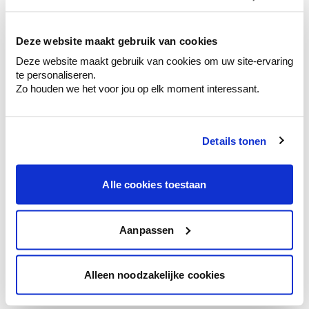
kleurenselectie.
Bekijk er de bijhorende tinten om je kleur
te verfijnen.
Deze website maakt gebruik van cookies
Deze website maakt gebruik van cookies om uw site-ervaring
Krijg persoonlijk advies om kleuren te
te personaliseren.
combineren.
Zo houden we het voor jou op elk moment interessant.
Details tonen
Kleuradvies aan huis
Ga samen met de kleuradviseur door je
Alle cookies toestaan
ruimtes.
Krijg kleuradvies op basis van de lichtinval
en je meubels.
Aanpassen
Krijg ineens een technologische check-up
van je muren.
Alleen noodzakelijke cookies