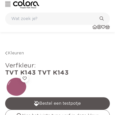
Kleur- en verfadvies aan huis en in de winkel
Kleuren
verfkleur
:
TVT K143
TVT K143
Bestel een testpotje