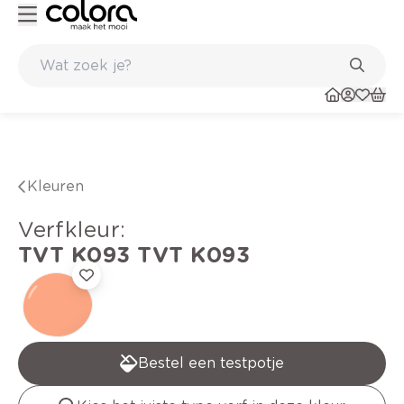
verfadvies aan huis en in de winkel
Belgische kwaliteitsverf van B
Kleuren
verfkleur
:
TVT K093
TVT K093
Bestel een testpotje