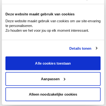
kleurenselectie.
Bekijk er de bijhorende tinten om je kleur
te verfijnen.
Deze website maakt gebruik van cookies
Deze website maakt gebruik van cookies om uw site-ervaring
Krijg persoonlijk advies om kleuren te
te personaliseren.
combineren.
Zo houden we het voor jou op elk moment interessant.
Details tonen
Kleuradvies aan huis
Ga samen met de kleuradviseur door je
Alle cookies toestaan
ruimtes.
Krijg kleuradvies op basis van de lichtinval
en je meubels.
Aanpassen
Krijg ineens een technologische check-up
van je muren.
Alleen noodzakelijke cookies