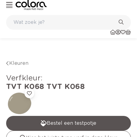
Kleur- en verfadvies aan huis en in de winkel
Kleuren
verfkleur
:
TVT K068
TVT K068
Bestel een testpotje