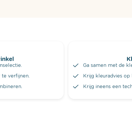
winkel
K
nselectie.
Ga samen met de kleu
te verfijnen.
Krijg kleuradvies op 
ombineren.
Krijg ineens een tec