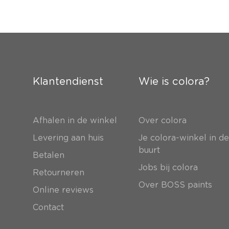
Klantendienst
Wie is colora?
Afhalen in de winkel
Over colora
Levering aan huis
Je colora-winkel in d
buurt
Betalen
Jobs bij colora
Retourneren
Over BOSS paints
Online reviews
Contact