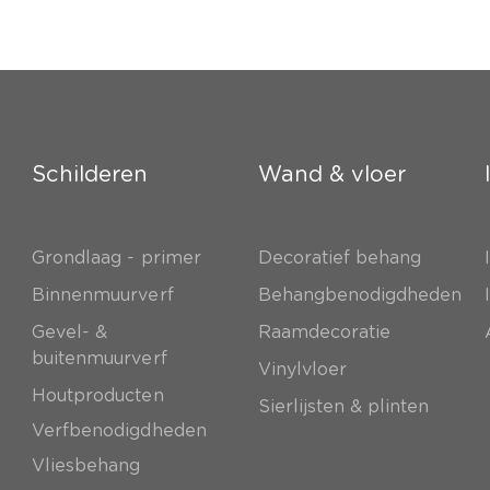
Schilderen
Wand & vloer
Grondlaag - primer
Decoratief behang
e
Binnenmuurverf
Behangbenodigdheden
Gevel- &
Raamdecoratie
buitenmuurverf
Vinylvloer
Houtproducten
Sierlijsten & plinten
Verfbenodigdheden
Vliesbehang