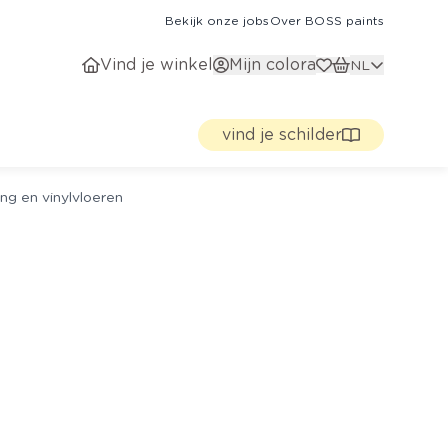
Bekijk onze jobs
Over BOSS paints
Vind je winkel
Mijn colora
NL
vind je schilder
ng en vinylvloeren