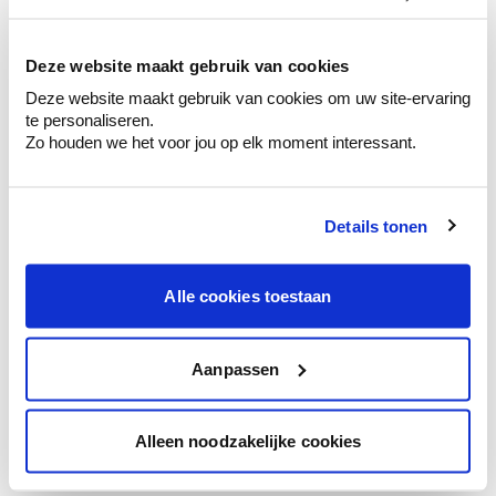
kleurenselectie.
Bekijk er de bijhorende tinten om je kleur
te verfijnen.
Deze website maakt gebruik van cookies
Deze website maakt gebruik van cookies om uw site-ervaring
Krijg persoonlijk advies om kleuren te
te personaliseren.
combineren.
Zo houden we het voor jou op elk moment interessant.
Details tonen
Kleuradvies aan huis
Ga samen met de kleuradviseur door je
Alle cookies toestaan
ruimtes.
Krijg kleuradvies op basis van de lichtinval
en je meubels.
Aanpassen
Krijg ineens een technologische check-up
van je muren.
Alleen noodzakelijke cookies