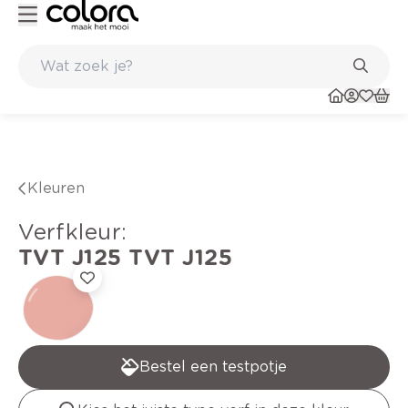
Belgische kwaliteitsverf van BOSS paints
Kleuren
verfkleur
:
TVT J125
TVT J125
Bestel een testpotje