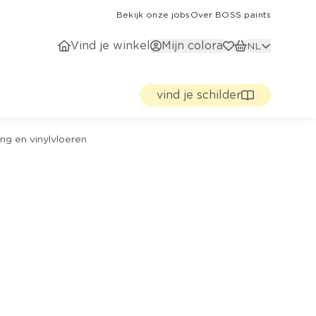
Bekijk onze jobs
Over BOSS paints
Vind je winkel
Mijn colora
NL
vind je schilder
ng en vinylvloeren