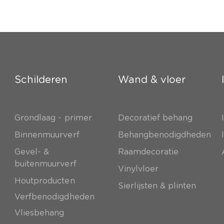
Schilderen
Wand & vloer
Grondlaag - primer
Decoratief behang
e
Binnenmuurverf
Behangbenodigdheden
Gevel- &
Raamdecoratie
buitenmuurverf
Vinylvloer
Houtproducten
Sierlijsten & plinten
Verfbenodigdheden
Vliesbehang