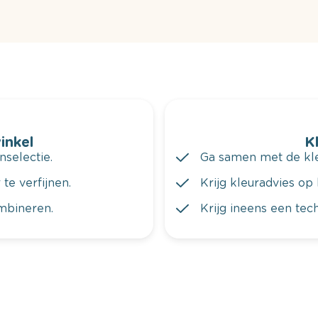
winkel
K
nselectie.
Ga samen met de kleu
te verfijnen.
Krijg kleuradvies op 
ombineren.
Krijg ineens een tec