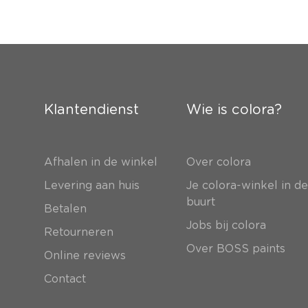
Klantendienst
Wie is colora?
Afhalen in de winkel
Over colora
Levering aan huis
Je colora-winkel in d
buurt
Betalen
Jobs bij colora
Retourneren
Over BOSS paints
Online reviews
Contact