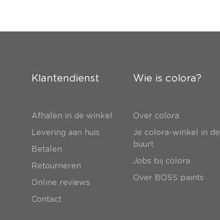
Klantendienst
Wie is colora?
Afhalen in de winkel
Over colora
Levering aan huis
Je colora-winkel in d
buurt
Betalen
Jobs bij colora
Retourneren
Over BOSS paints
Online reviews
Contact