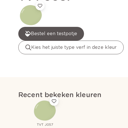
Bestel een testpotje
Kies het juiste type verf in deze kleur
Recent bekeken kleuren
TVT J057