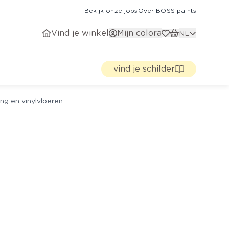
Bekijk onze jobs
Over BOSS paints
Vind je winkel
Mijn colora
NL
vind je schilder
ng en vinylvloeren