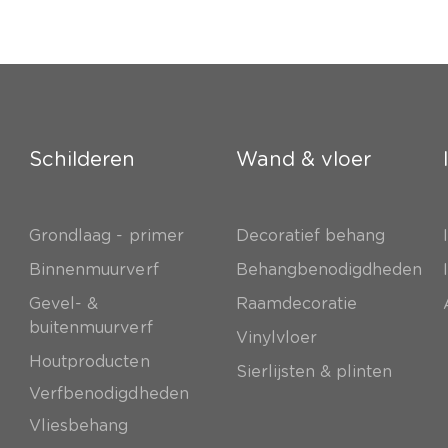
Schilderen
Wand & vloer
Grondlaag - primer
Decoratief behang
e
Binnenmuurverf
Behangbenodigdheden
Gevel- &
Raamdecoratie
buitenmuurverf
Vinylvloer
Houtproducten
Sierlijsten & plinten
Verfbenodigdheden
Vliesbehang