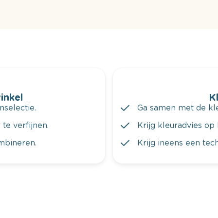
winkel
K
nselectie.
Ga samen met de kleu
te verfijnen.
Krijg kleuradvies op 
ombineren.
Krijg ineens een tec