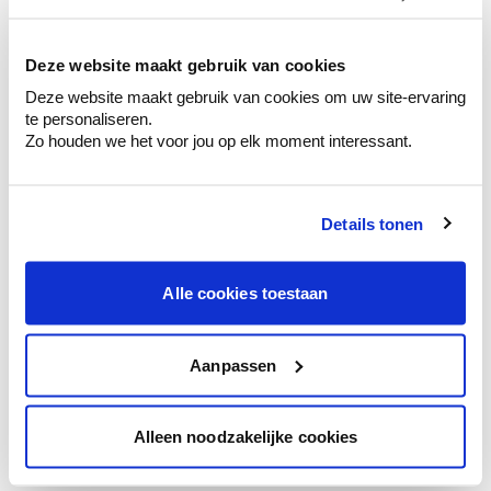
kleurenselectie.
Bekijk er de bijhorende tinten om je kleur
te verfijnen.
Deze website maakt gebruik van cookies
Deze website maakt gebruik van cookies om uw site-ervaring
Krijg persoonlijk advies om kleuren te
te personaliseren.
combineren.
Zo houden we het voor jou op elk moment interessant.
Details tonen
Kleuradvies aan huis
Ga samen met de kleuradviseur door je
Alle cookies toestaan
ruimtes.
Krijg kleuradvies op basis van de lichtinval
en je meubels.
Aanpassen
Krijg ineens een technologische check-up
van je muren.
Alleen noodzakelijke cookies