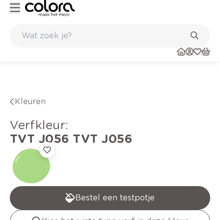
Kleur- en verfadvies aan huis en in de winkel
Kleuren
verfkleur
:
TVT J056
TVT J056
Bestel een testpotje