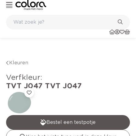
Kleur- en verfadvies aan huis en in de winkel
Kleuren
verfkleur
:
TVT J047
TVT J047
Bestel een testpotje