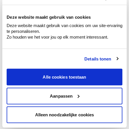
kleurenselectie.
Bekijk er de bijhorende tinten om je kleur
te verfijnen.
Deze website maakt gebruik van cookies
Deze website maakt gebruik van cookies om uw site-ervaring
Krijg persoonlijk advies om kleuren te
te personaliseren.
combineren.
Zo houden we het voor jou op elk moment interessant.
Details tonen
Kleuradvies aan huis
Ga samen met de kleuradviseur door je
Alle cookies toestaan
ruimtes.
Krijg kleuradvies op basis van de lichtinval
en je meubels.
Aanpassen
Krijg ineens een technologische check-up
van je muren.
Alleen noodzakelijke cookies