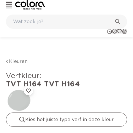
Kleur- en verfadvies aan huis en in de winkel
Kleuren
verfkleur
:
TVT H164
TVT H164
Kies het juiste type verf in deze kleur