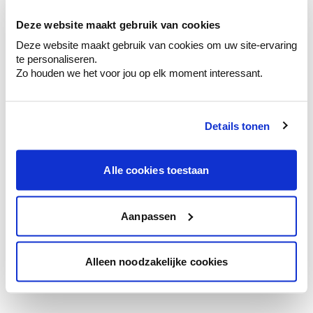
te verfijnen.
Deze website maakt gebruik van cookies
Krijg persoonlijk advies om kleuren te
Deze website maakt gebruik van cookies om uw site-ervaring
combineren.
te personaliseren.
Zo houden we het voor jou op elk moment interessant.
Details tonen
Kleuradvies aan huis
Ga samen met de kleuradviseur door je
ruimtes.
Alle cookies toestaan
Krijg kleuradvies op basis van de lichtinval
en je meubels.
Aanpassen
Krijg ineens een technologische check-up
van je muren.
Alleen noodzakelijke cookies