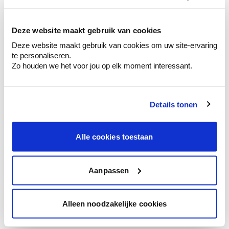
kleurenselectie.
Bekijk er de bijhorende tinten om je kleur
te verfijnen.
Deze website maakt gebruik van cookies
Deze website maakt gebruik van cookies om uw site-ervaring
Krijg persoonlijk advies om kleuren te
te personaliseren.
combineren.
Zo houden we het voor jou op elk moment interessant.
Details tonen
Kleuradvies aan huis
Ga samen met de kleuradviseur door je
Alle cookies toestaan
ruimtes.
Krijg kleuradvies op basis van de lichtinval
en je meubels.
Aanpassen
Krijg ineens een technologische check-up
van je muren.
Alleen noodzakelijke cookies