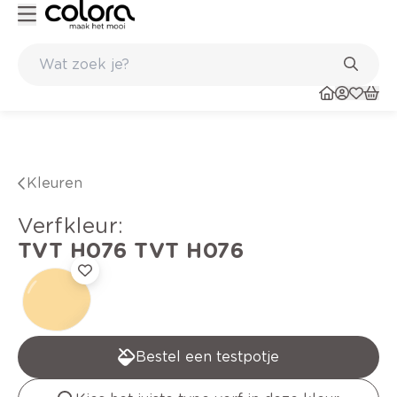
Kleur- en verfadvies aan huis en in de winkel
Kleuren
verfkleur
:
TVT H076
TVT H076
Bestel een testpotje