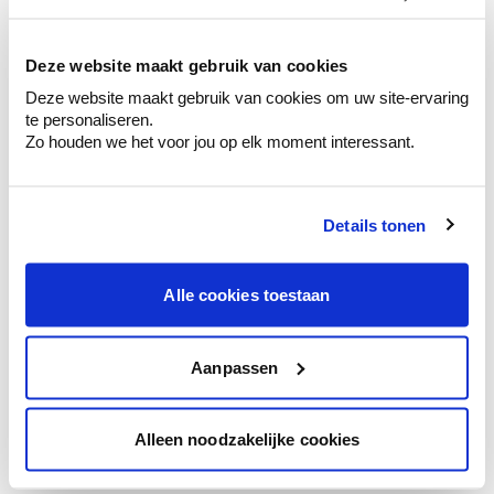
kleurenselectie.
Bekijk er de bijhorende tinten om je kleur
te verfijnen.
Deze website maakt gebruik van cookies
Deze website maakt gebruik van cookies om uw site-ervaring
Krijg persoonlijk advies om kleuren te
te personaliseren.
combineren.
Zo houden we het voor jou op elk moment interessant.
Details tonen
Kleuradvies aan huis
Ga samen met de kleuradviseur door je
Alle cookies toestaan
ruimtes.
Krijg kleuradvies op basis van de lichtinval
en je meubels.
Aanpassen
Krijg ineens een technologische check-up
van je muren.
Alleen noodzakelijke cookies