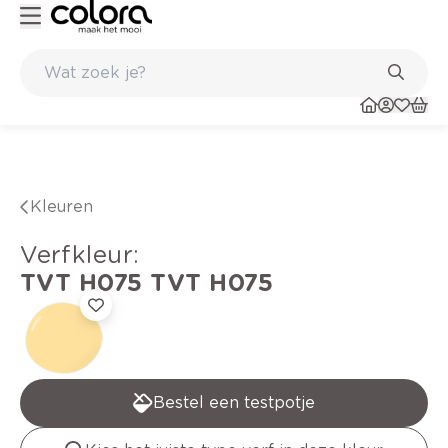
Kleur- en verfadvies aan huis en in de winkel
Kleuren
verfkleur
:
TVT H075
TVT H075
Bestel een testpotje