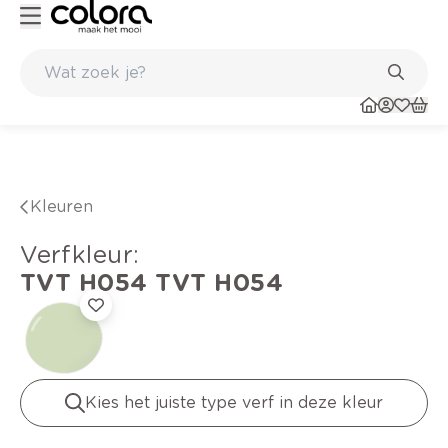
Kleur- en verfadvies aan huis en in de winkel
Kleuren
verfkleur
:
TVT H054
TVT H054
Kies het juiste type verf in deze kleur