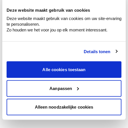
te verfijnen.
Deze website maakt gebruik van cookies
Krijg persoonlijk advies om kleuren te
Deze website maakt gebruik van cookies om uw site-ervaring
combineren.
te personaliseren.
Zo houden we het voor jou op elk moment interessant.
Details tonen
Kleuradvies aan huis
Ga samen met de kleuradviseur door je
ruimtes.
Alle cookies toestaan
Krijg kleuradvies op basis van de lichtinval
en je meubels.
Aanpassen
Krijg ineens een technologische check-up
van je muren.
Alleen noodzakelijke cookies