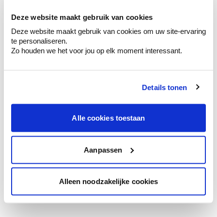
te verfijnen.
Deze website maakt gebruik van cookies
Krijg persoonlijk advies om kleuren te
Deze website maakt gebruik van cookies om uw site-ervaring
combineren.
te personaliseren.
Zo houden we het voor jou op elk moment interessant.
Details tonen
Kleuradvies aan huis
Ga samen met de kleuradviseur door je
ruimtes.
Alle cookies toestaan
Krijg kleuradvies op basis van de lichtinval
en je meubels.
Aanpassen
Krijg ineens een technologische check-up
van je muren.
Alleen noodzakelijke cookies