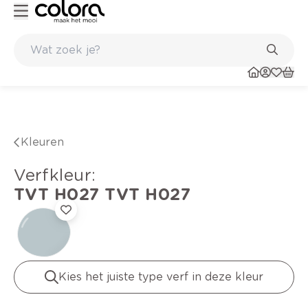
Kleur- en verfadvies aan huis en in de winkel
Belgische kwaliteitsv
Kleuren
verfkleur
:
TVT H027
TVT H027
Kies het juiste type verf in deze kleur