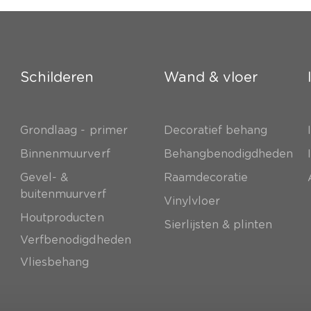
Schilderen
Wand & vloer
Grondlaag - primer
Decoratief behang
e
Binnenmuurverf
Behangbenodigdheden
Gevel- &
Raamdecoratie
buitenmuurverf
Vinylvloer
Houtproducten
Sierlijsten & plinten
Verfbenodigdheden
Vliesbehang