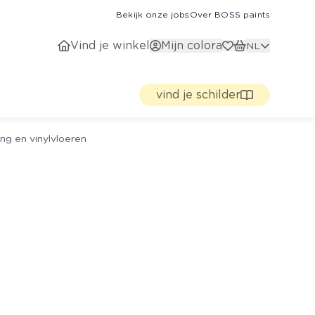
Bekijk onze jobs
Over BOSS paints
Vind je winkel
Mijn colora
NL
vind je schilder
ng en vinylvloeren