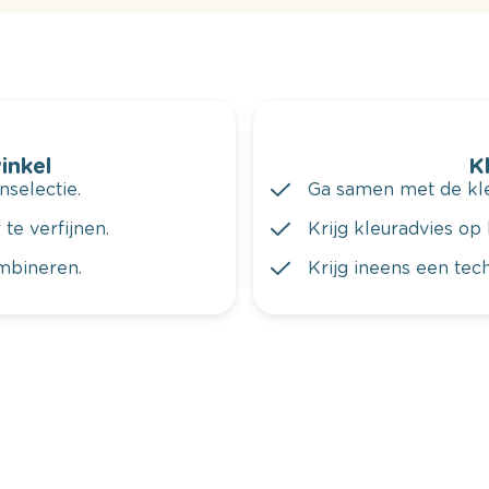
winkel
K
nselectie.
Ga samen met de kleu
te verfijnen.
Krijg kleuradvies op 
ombineren.
Krijg ineens een tec