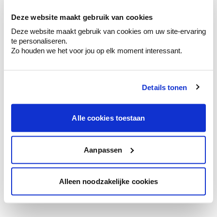
te verfijnen.
Deze website maakt gebruik van cookies
Krijg persoonlijk advies om kleuren te
Deze website maakt gebruik van cookies om uw site-ervaring
combineren.
te personaliseren.
Zo houden we het voor jou op elk moment interessant.
Details tonen
Kleuradvies aan huis
Ga samen met de kleuradviseur door je
ruimtes.
Alle cookies toestaan
Krijg kleuradvies op basis van de lichtinval
en je meubels.
Aanpassen
Krijg ineens een technologische check-up
van je muren.
Alleen noodzakelijke cookies