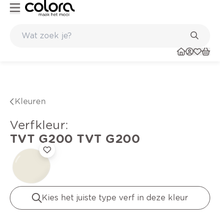
verfadvies aan huis en in de winkel
Belgische kwaliteitsverf van B
Kleuren
verfkleur
:
TVT G200
TVT G200
Kies het juiste type verf in deze kleur