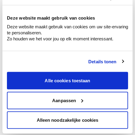
kleurenselectie.
Bekijk er de bijhorende tinten om je kleur
te verfijnen.
Deze website maakt gebruik van cookies
Deze website maakt gebruik van cookies om uw site-ervaring
Krijg persoonlijk advies om kleuren te
te personaliseren.
combineren.
Zo houden we het voor jou op elk moment interessant.
Details tonen
Kleuradvies aan huis
Ga samen met de kleuradviseur door je
Alle cookies toestaan
ruimtes.
Krijg kleuradvies op basis van de lichtinval
en je meubels.
Aanpassen
Krijg ineens een technologische check-up
van je muren.
Alleen noodzakelijke cookies