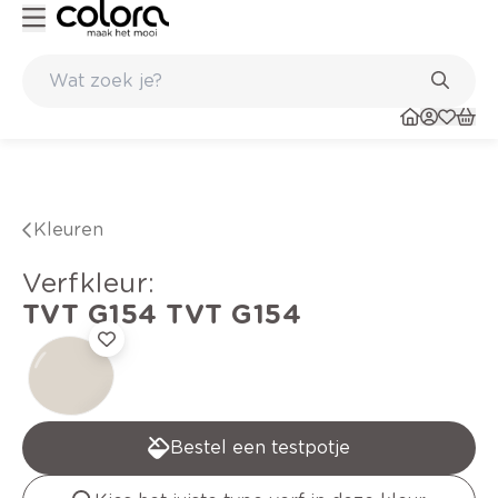
Kleur- en verfadvies aan huis en in de winkel
Kleuren
verfkleur
:
TVT G154
TVT G154
Bestel een testpotje