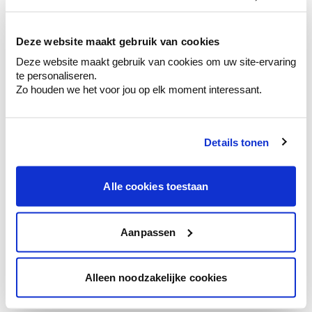
kleurenselectie.
Bekijk er de bijhorende tinten om je kleur
te verfijnen.
Deze website maakt gebruik van cookies
Deze website maakt gebruik van cookies om uw site-ervaring
Krijg persoonlijk advies om kleuren te
te personaliseren.
combineren.
Zo houden we het voor jou op elk moment interessant.
Details tonen
Kleuradvies aan huis
Ga samen met de kleuradviseur door je
Alle cookies toestaan
ruimtes.
Krijg kleuradvies op basis van de lichtinval
en je meubels.
Aanpassen
Krijg ineens een technologische check-up
van je muren.
Alleen noodzakelijke cookies