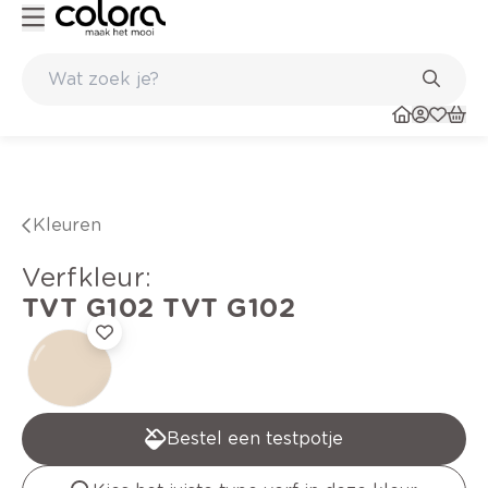
Kleur- en verfadvies aan huis en in de winkel
Kleuren
verfkleur
:
TVT G102
TVT G102
Bestel een testpotje