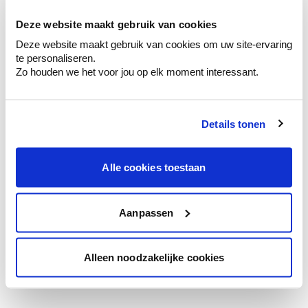
te verfijnen.
Deze website maakt gebruik van cookies
Krijg persoonlijk advies om kleuren te
Deze website maakt gebruik van cookies om uw site-ervaring
combineren.
te personaliseren.
Zo houden we het voor jou op elk moment interessant.
Details tonen
Kleuradvies aan huis
Ga samen met de kleuradviseur door je
ruimtes.
Alle cookies toestaan
Krijg kleuradvies op basis van de lichtinval
en je meubels.
Aanpassen
Krijg ineens een technologische check-up
van je muren.
Alleen noodzakelijke cookies