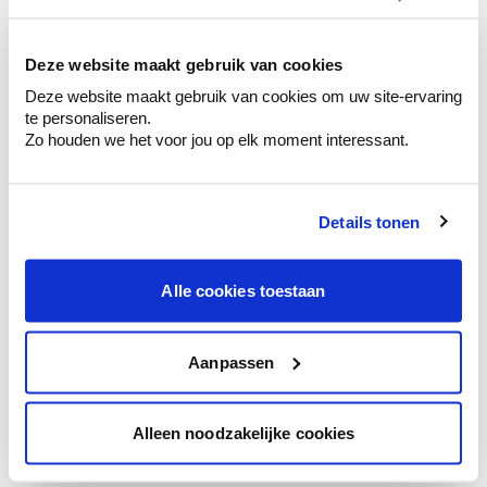
kleurenselectie.
Bekijk er de bijhorende tinten om je kleur
te verfijnen.
Deze website maakt gebruik van cookies
Deze website maakt gebruik van cookies om uw site-ervaring
Krijg persoonlijk advies om kleuren te
te personaliseren.
combineren.
Zo houden we het voor jou op elk moment interessant.
Details tonen
Kleuradvies aan huis
Ga samen met de kleuradviseur door je
Alle cookies toestaan
ruimtes.
Krijg kleuradvies op basis van de lichtinval
en je meubels.
Aanpassen
Krijg ineens een technologische check-up
van je muren.
Alleen noodzakelijke cookies