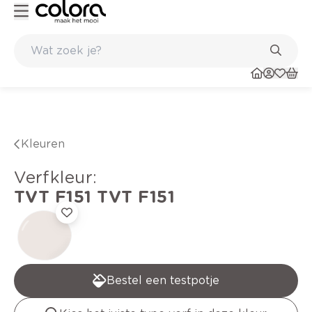
Kleur- en verfadvies aan huis en in de winkel
Kleuren
verfkleur
:
TVT F151
TVT F151
Bestel een testpotje