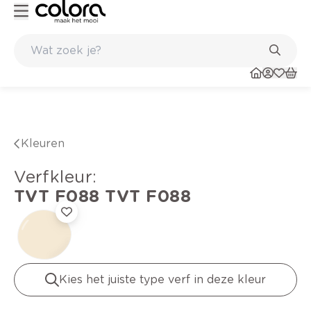
Kleur- en verfadvies aan huis en in de winkel
Kleuren
verfkleur
:
TVT F088
TVT F088
Kies het juiste type verf in deze kleur