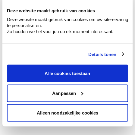
te verfijnen.
Deze website maakt gebruik van cookies
Krijg persoonlijk advies om kleuren te
Deze website maakt gebruik van cookies om uw site-ervaring
combineren.
te personaliseren.
Zo houden we het voor jou op elk moment interessant.
Details tonen
Kleuradvies aan huis
Ga samen met de kleuradviseur door je
ruimtes.
Alle cookies toestaan
Krijg kleuradvies op basis van de lichtinval
en je meubels.
Aanpassen
Krijg ineens een technologische check-up
van je muren.
Alleen noodzakelijke cookies